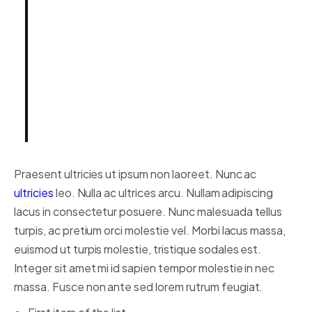
ut dignissim consectetur, nulla
erat ultrices purus.
Someone famous in
Source
Title
Praesent ultricies ut ipsum non laoreet. Nunc ac
ultricies
leo. Nulla ac ultrices arcu. Nullam adipiscing
lacus in consectetur posuere. Nunc malesuada tellus
turpis, ac pretium orci molestie vel. Morbi lacus massa,
euismod ut turpis molestie, tristique sodales est.
Integer sit amet mi id sapien tempor molestie in nec
massa. Fusce non ante sed lorem rutrum feugiat.