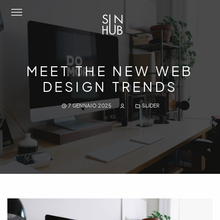
Sun Hub
MEET THE NEW WEB
Chi Siamo
DESIGN TRENDS
Attività
7 GENNAIO 2025
SLIDER
Amo Mediterraneo
Portfolio
Contatti
Eng