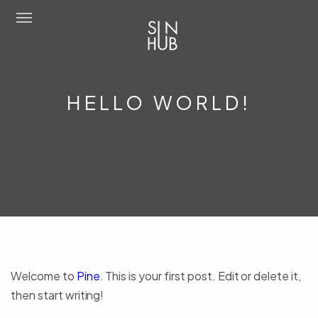
Sun Hub
HELLO WORLD!
Chi Siamo
Attività
Amo Mediterraneo
Portfolio
Contatti
Eng
Welcome to
Pine
. This is your first post. Edit or delete it,
then start writing!