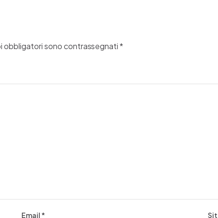
i obbligatori sono contrassegnati
*
Email
*
Si