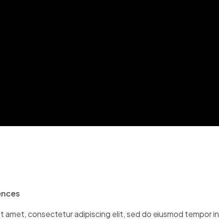
iences
t amet, consectetur adipiscing elit, sed do eiusmod tempor in