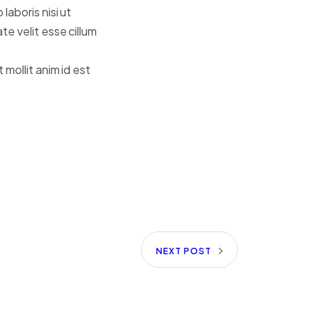
laboris nisi ut
te velit esse cillum
mollit anim id est
NEXT POST