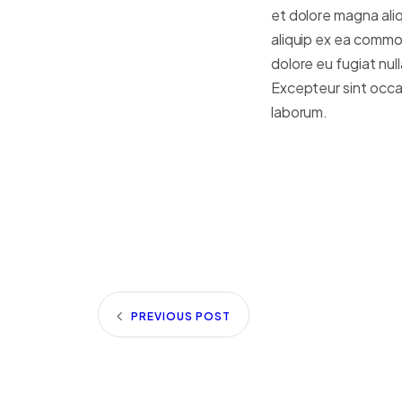
et dolore magna ali
aliquip ex ea commod
dolore eu fugiat null
Excepteur sint occae
laborum.
PREVIOUS POST