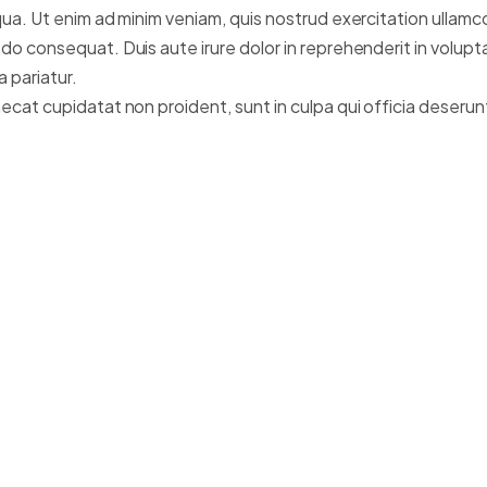
qua.
Ut enim ad minim veniam, quis nostrud exercitation ullamco 
o consequat. Duis aute irure dolor in reprehenderit in volupta
a pariatur.
cat cupidatat non proident, sunt in culpa qui officia deserunt 