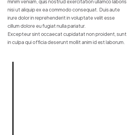
minim veniam, quis nostrud exercitation ullamco laboris
nisi ut aliquip ex ea commodo consequat. Duis aute
irure dolor in reprehenderit in voluptate velit esse
cillum dolore eu fugiat nulla pariatur.
Excepteur sint occaecat cupidatat non proident, sunt
in culpa qui officia deserunt mollit anim id est laborum.
Born out of a desire to break
with conventional
methodologies of our
industry, our Product team
holds innovation as
fundamental to our mission.