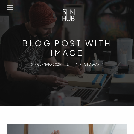
Sun Hub
BLOG POST WITH
Chi Siamo
IMAGE
Attività
7 GENNAIO 2025
PHOTOGRAPHY
Amo Mediterraneo
Portfolio
Contatti
Eng