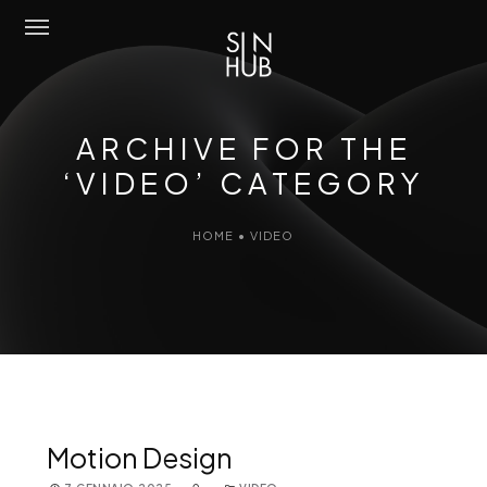
Sun Hub
ARCHIVE FOR THE
Chi Siamo
‘VIDEO’ CATEGORY
Attività
HOME
•
VIDEO
Amo Mediterraneo
Portfolio
Contatti
Eng
Motion Design