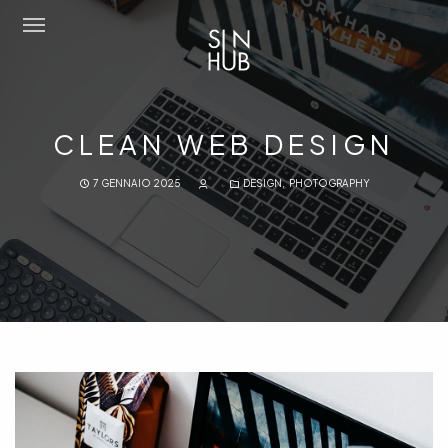
Sun Hub
CLEAN WEB DESIGN
Chi Siamo
7 GENNAIO 2025
DESIGN
,
PHOTOGRAPHY
Attività
Amo Mediterraneo
Portfolio
Contatti
Eng