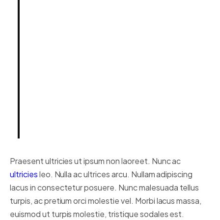
Integer posuere erat a ante.
Vestibulum pellentesque, purus
ut dignissim consectetur, nulla
erat ultrices purus.
Someone famous in
Source
Title
Praesent ultricies ut ipsum non laoreet. Nunc ac
ultricies
leo. Nulla ac ultrices arcu. Nullam adipiscing
lacus in consectetur posuere. Nunc malesuada tellus
turpis, ac pretium orci molestie vel. Morbi lacus massa,
euismod ut turpis molestie, tristique sodales est.