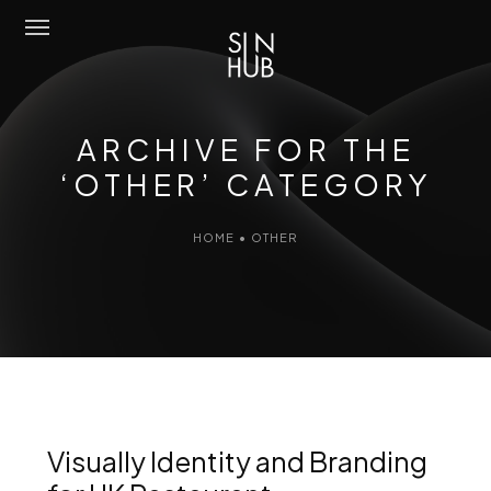
Sun Hub
ARCHIVE FOR THE
Chi Siamo
‘OTHER’ CATEGORY
Attività
HOME
•
OTHER
Amo Mediterraneo
Portfolio
Contatti
Eng
Visually Identity and Branding