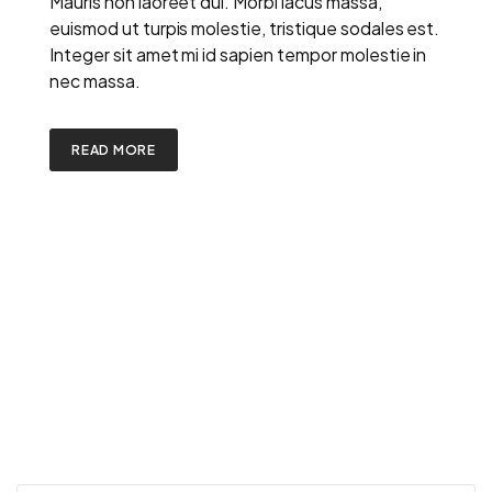
Mauris non laoreet dui. Morbi lacus massa,
euismod ut turpis molestie, tristique sodales est.
Integer sit amet mi id sapien tempor molestie in
nec massa.
READ MORE