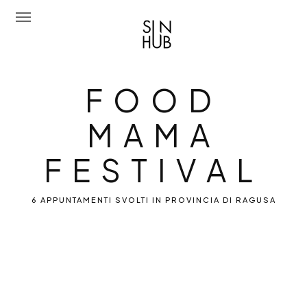
Sun Hub
FOOD MAMA
F
O
O
D
Chi Siamo
M
A
M
A
Attività
F
E
S
T
I
V
A
L
Amo Mediterraneo
Portfolio
6 APPUNTAMENTI SVOLTI IN PROVINCIA DI RAGUSA
Contatti
Eng