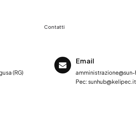
C
o
n
t
a
t
t
i
Email
agusa (RG)
amministrazione@sun-h
Pec:
sunhub@kelipec.i