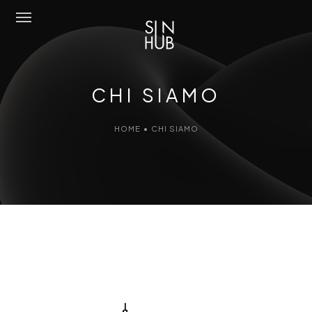
Sun Hub
CHI SIAMO
Chi Siamo
HOME
•
CHI SIAMO
Attività
Amo Mediterraneo
Portfolio
Contatti
Eng