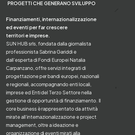
PROGETTI CHE GENERANO SVILUPPO
P
R
O
G
E
T
T
I
C
H
E
G
E
N
E
R
A
N
O
S
V
I
L
U
P
P
O
Finanziamenti, internazionalizzazione
ed eventi per far crescere
territori e imprese.
SUN HUB srls, fondata dalla giornalista
professionista Sabrina Gariddi e
dall’esperta di Fondi Europei Natalia
Carpanzano, offre servizi integrati di
progettazione per bandi europei, nazionali
e regionali, accompagnando enti locali,
imprese ed Enti del Terzo Settore nella
gestione di opportunità di finanziamento. Il
core business è rappresentato da attività
mirate all’internazionalizzazione e project
management, oltre a ideazione e
organizzazione di eventi mirati alla