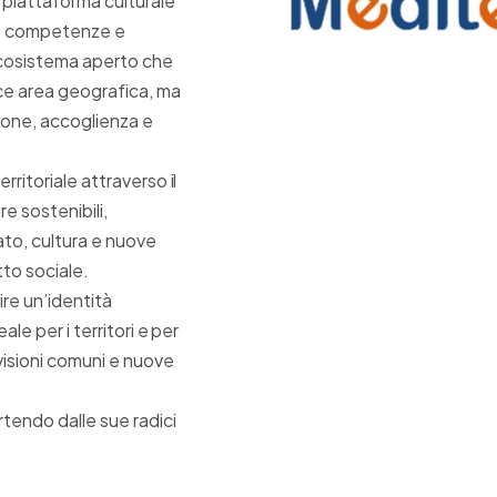
piattaforma culturale
e, competenze e
 ecosistema aperto che
ce area geografica, ma
ione, accoglienza e
ritoriale attraverso il
e sostenibili,
nato, cultura e nuove
tto sociale.
ire un’identità
le per i territori e per
 visioni comuni e nuove
tendo dalle sue radici