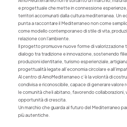
AmoMediterraneo non è soltanto un marchio, ma una 
e progettuale che mette in connessione esperienz
territori accomunati dalla cultura mediterranea. Un
punta a raccontare il Mediterraneo non come sempli
come modello contemporaneo di stile di vita, produz
relazione con l’ambiente.
Il progetto promuove nuove forme di valorizzazione ter
dialogo tra tradizione e innovazione, sostenendo filier
produzioni identitarie, turismo esperienziale, artigia
progettualità legate all’economia circolare e all’impa
Al centro di AmoMediterraneo c’è la volontà di costru
condivisa e riconoscibile, capace di generare valore rea
le comunità che li abitano, favorendo collaborazioni,
opportunità di crescita.
Un marchio che guarda al futuro del Mediterraneo par
più autentiche.